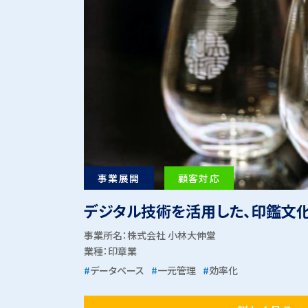
事業展開
顧客対応
デジタル技術を活用した、印鑑文
事業所名：株式会社 小林大伸堂
業種：
印章業
#
データベース
#
一元管理
#
効率化