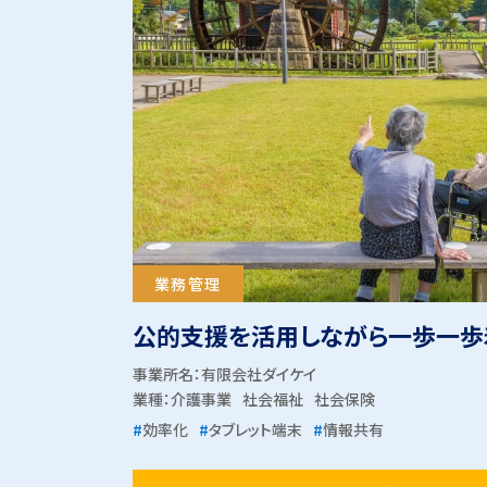
業務管理
公的支援を活用しながら一歩一歩
事業所名：有限会社ダイケイ
業種：
介護事業
社会福祉
社会保険
#
効率化
#
タブレット端末
#
情報共有