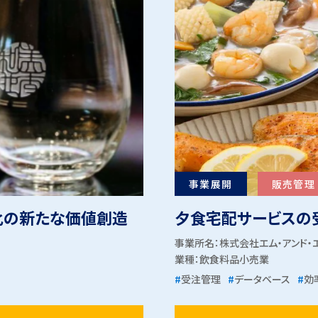
事業展開
販売管理
化の新たな価値創造
夕食宅配サービスの
事業所名：株式会社エム・アンド・
業種：
飲食料品小売業
#
受注管理
#
データベース
#
効