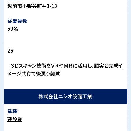
越前市小野谷町
4-1-13
50
名
26
３Ｄスキャン技術をＶＲやＭＲに活用し、顧客と完成イ
メージ共有で後戻り削減
株式会社ニシオ設備工業
建設業