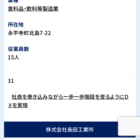
食料品・飲料等製造業
永平寺町北島
7-22
15
人
31
社員を巻き込みながら一歩一歩階段を登るようにＤ
Ｘを実現
株式会社長田工業所