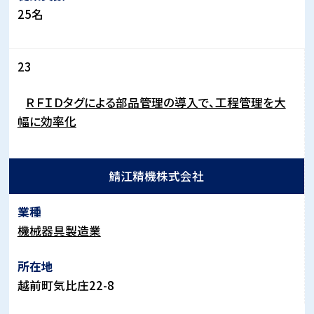
25
名
23
ＲＦＩＤタグによる部品管理の導入で、工程管理を大
幅に効率化
鯖江精機株式会社
機械器具製造業
越前町気比庄
22-8