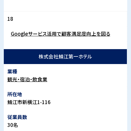
18
Googleサービス活用で顧客満足度向上を図る
株式会社鯖江第一ホテル
観光・宿泊・飲食業
鯖江市新横江
1-116
30
名