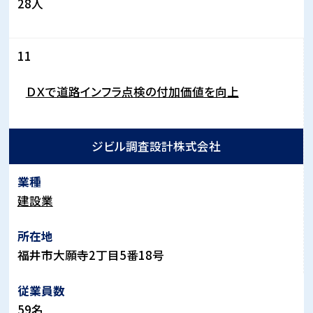
28人
11
ＤＸで道路インフラ点検の付加価値を向上
ジビル調査設計株式会社
建設業
福井市大願寺2丁目5番18号
59名