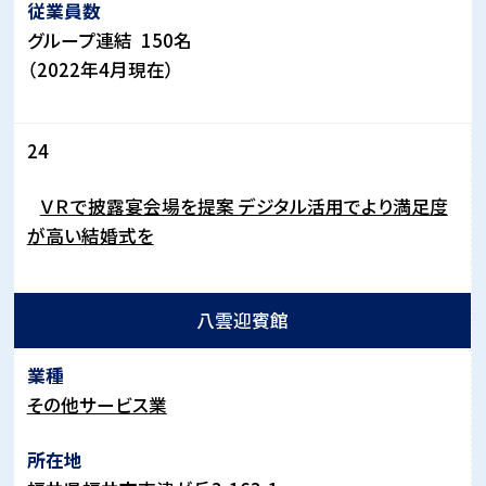
グループ連結
150
名
（
2022
年
4
月現在）
24
ＶＲで披露宴会場を提案 デジタル活用でより満足度
が高い結婚式を
八雲迎賓館
その他サービス業