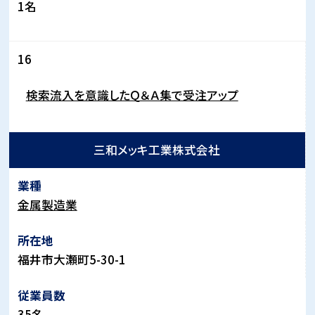
1
名
16
検索流入を意識したＱ＆Ａ集で受注アップ
三和メッキ工業株式会社
金属製造業
福井市大瀬町
5-30-1
35
名