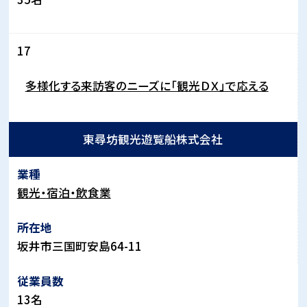
17
多様化する来訪客のニーズに「観光ＤＸ」で応える
東尋坊観光遊覧船株式会社
観光・宿泊・飲食業
坂井市三国町安島
64-11
13
名