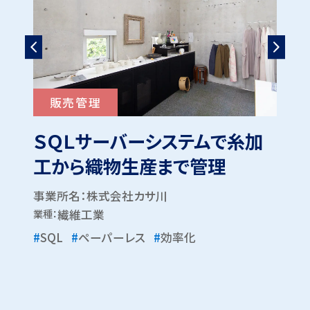
販売管理
な
ＳＱＬサーバーシステムで糸加
自
ム
工から織物生産まで管理
「
事業所名：株式会社カサ川
事
業種：
繊維工業
業種
#
SQL
#
ペーパーレス
#
効率化
#