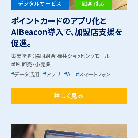
デジタルサービス
顧客対応
ポイントカードのアプリ化と
AIBeacon導入で、加盟店支援を
促進。
事業所名：協同組合 福井ショッピングモール
業種：
卸売・小売業
#
データ活用
#
アプリ
#
AI
#
スマートフォン
詳しく見る