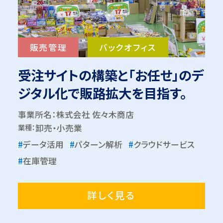
販売管理
バックオフィス
受注サイトの構築と「お任せ」のデ
ジタル化で販路拡大を目指す。
事業所名：株式会社 佐々木商店
業種：
卸売・小売業
#
データ活用
#
パターン解析
#
クラウドサービス
#
在庫管理
詳しく見る